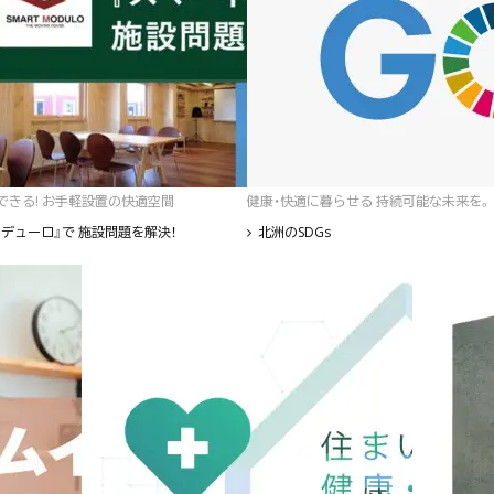
゙きる! お手軽設置の快適空間
健康・快適に暮らせる 持続可能な未来を。
デューロ』で 施設問題を解決！
北洲のSDGs