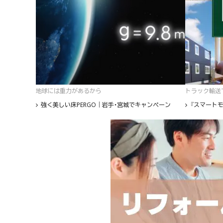
地球には重力があるから
トラック輸送て
強く美しい床PERGO｜岩手・宮城でキャンペーン
『スマートモ