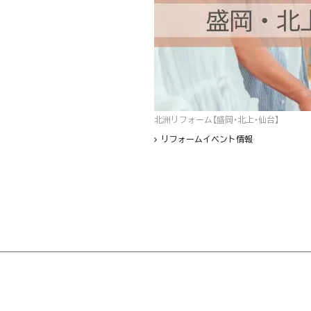
北洲リフォーム【盛岡・北上・仙台】
リフォームイベント情報
フッター