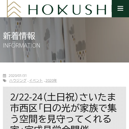
メ
ニ
ュ
ー
を
新着情報
開
く
INFORMATION
2020/01/31
ハウジング
イベント
2020年
2/22-24（土日祝）さいたま
市西区「日の光が家族で集
う空間を見守ってくれる