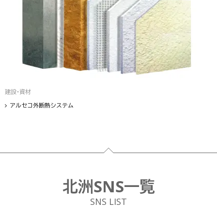
建設・資材
アルセコ外断熱システム
フッター
北洲SNS一覧
SNS LIST