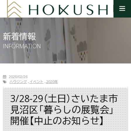
メ
ニ
ュ
ー
を
新着情報
開
く
INFORMATION
2020/02/26
ハウジング
イベント
2020年
3/28-29（土日）さいたま市
見沼区「暮らしの展覧会」
開催【中止のお知らせ】