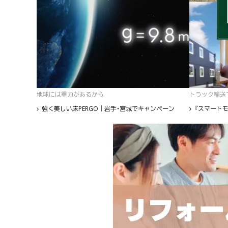
地球には重力があるから
トラック輸送て
強く美しい床PERGO｜岩手・宮城でキャンペーン
『スマートモ