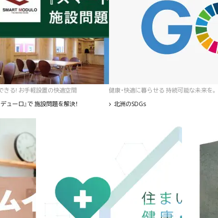
゙きる! お手軽設置の快適空間
健康・快適に暮らせる 持続可能な未来を。
デューロ』で 施設問題を解決！
北洲のSDGs