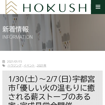
メ
ニ
ュ
ー
を
新着情報
開
く
INFORMATION
2021/01/15
ハウジング
イベント
2021年
1/30（土）～2/7（日）宇都宮
市「優しい火の温もりに癒
される薪ストーブのある