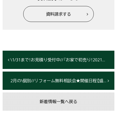
資料請求する
\1/31まで！お見積り受付中//『お家で初売り！2021』お年玉価格の水まわり商品＆ツアー動画一挙大公開！【盛岡・北上・仙台 全店開催】
2月の\個別//リフォーム無料相談会★開催日程【盛岡・北上・仙台】
新着情報一覧へ戻る