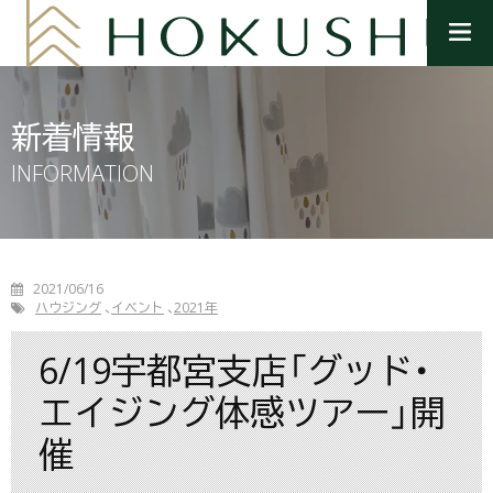
メ
ニ
ュ
ー
を
新着情報
開
く
INFORMATION
2021/06/16
ハウジング
イベント
2021年
6/19宇都宮支店「グッド・
エイジング体感ツアー」開
催