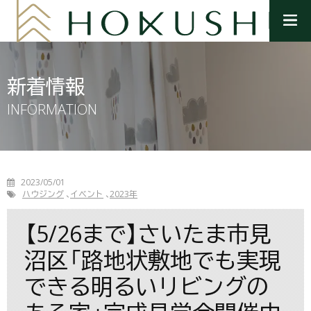
メ
ニ
ュ
ー
を
新着情報
開
く
INFORMATION
2023/05/01
ハウジング
イベント
2023年
【5/26まで】さいたま市見
沼区「路地状敷地でも実現
できる明るいリビングの