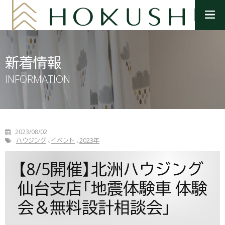
メ
ニ
ュ
ー
を
新着情報
開
く
INFORMATION
2023/08/02
ハウジング
イベント
2023年
【8/5開催】北洲ハウジング
仙台支店「地震体験車 体験
会＆無料設計相談会」