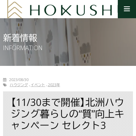
メ
ニ
ュ
ー
を
新着情報
開
く
INFORMATION
2023/08/30
ハウジング
イベント
2023年
【11/30まで開催】北洲ハウ
ジング暮らしの“質”向上キ
ャンペーン セレクト3