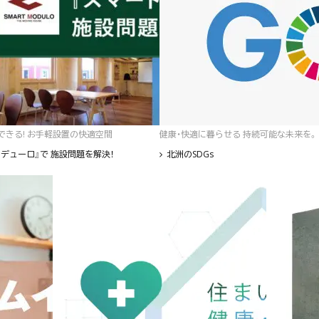
゙きる! お手軽設置の快適空間
健康・快適に暮らせる 持続可能な未来を。
デューロ』で 施設問題を解決！
北洲のSDGs