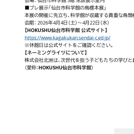
会場： 仙台市科学館 3階 常設展示室内
■プレ展示「仙台市科学館の鳥標本展」
本展の開催に先立ち、科学館が収蔵する貴重な鳥類
会期： 2026年4月4日（土）～4月22日（水）
【HOKUSHU仙台市科学館 公式サイト】
https://www.kagakukan.sendai-c.ed.jp/
※休館日は公式サイトをご確認ください。
【ネーミングライツについて】
株式会社北洲は、次世代を担う子どもたちの学びと
（愛称：
HOKUSHU仙台市科学館
）