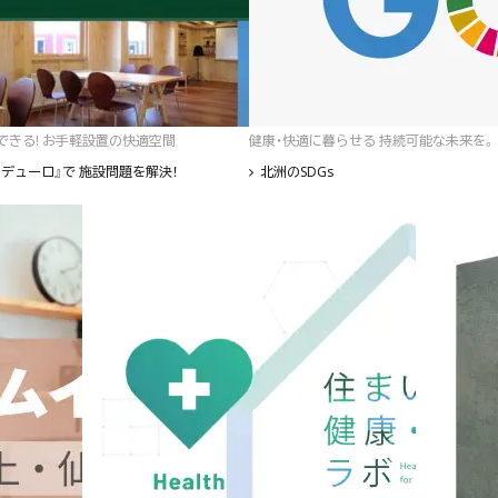
゙きる! お手軽設置の快適空間
健康・快適に暮らせる 持続可能な未来を。
デューロ』で 施設問題を解決！
北洲のSDGs