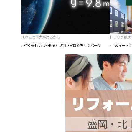
地球には重力があるから
トラック輸送て
強く美しい床PERGO｜岩手・宮城でキャンペーン
『スマートモ