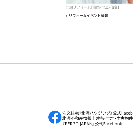
北洲リフォーム【盛岡・北上・仙台】
リフォームイベント情報
フッター
注文住宅『北洲ハウジング』公式Faceb
北洲不動産情報｜建売・土地・中古物件Fa
『PERGO JAPAN』公式Facebook