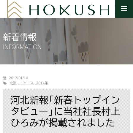
メ
ニ
ュ
ー
を
新着情報
開
く
INFORMATION
2017/01/10
北洲
ニュース
2017年
河北新報「新春トップイン
タビュー」に当社社長村上
ひろみが掲載されました