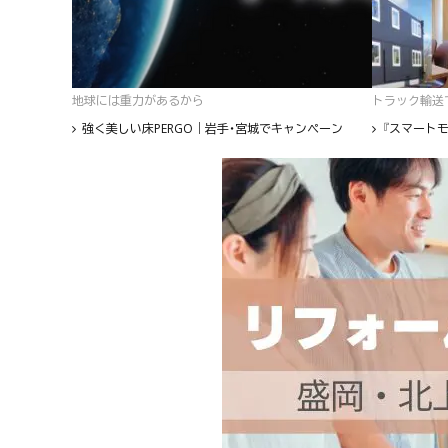
地球には重力があるから
トラック輸送て
強く美しい床PERGO｜岩手・宮城でキャンペーン
『スマートモ