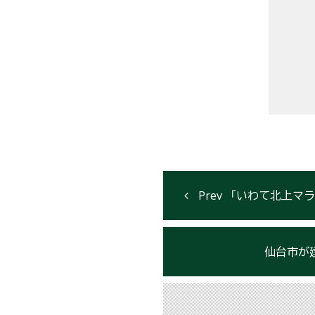
「いわて北上マ
仙台市が