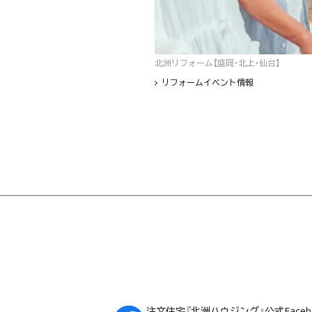
北洲リフォーム【盛岡・北上・仙台】
リフォームイベント情報
フッター
注文住宅『北洲ハウジング』公式Faceb