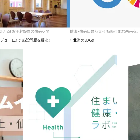
゙きる! お手軽設置の快適空間
健康・快適に暮らせる 持続可能な未来を。
デューロ』で 施設問題を解決！
北洲のSDGs