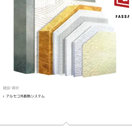
建設・資材
アルセコ外断熱システム
フッター