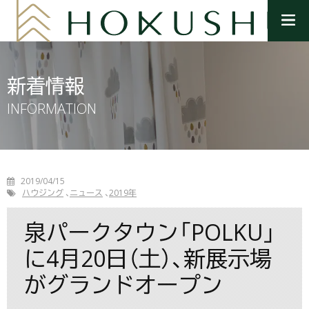
メ
ニ
ュ
ー
を
新着情報
開
く
INFORMATION
2019/04/15
ハウジング
ニュース
2019年
泉パークタウン「POLKU」
に4月20日（土）、新展示場
がグランドオープン