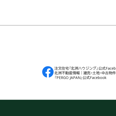
フッター
注文住宅『北洲ハウジング』公式Faceb
北洲不動産情報｜建売・土地・中古物件Fa
『PERGO JAPAN』公式Facebook