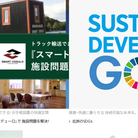
゙きる! お手軽設置の快適空間
健康・快適に暮らせる 持続可能な未来を。
デューロ』で 施設問題を解決！
北洲のSDGs