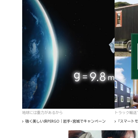
地球には重力があるから
トラック輸送て
強く美しい床PERGO｜岩手・宮城でキャンペーン
『スマートモ