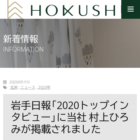
メ
ニ
ュ
ー
を
新着情報
開
く
INFORMATION
2020/01/10
北洲
ニュース
2020年
岩手日報「2020トップイン
タビュー」に当社 村上ひろ
みが掲載されました