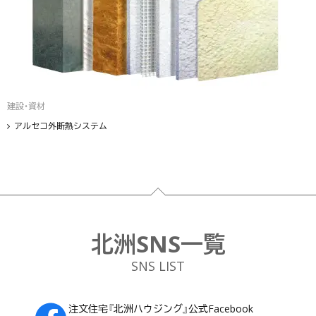
建設・資材
アルセコ外断熱システム
フッター
北洲SNS一覧
SNS LIST
注文住宅『北洲ハウジング』公式Facebook