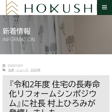
メ
ニ
ュ
ー
を
新着情報
開
く
INFORMATION
2020/10/21
北洲
ニュース
2020年
『令和2年度 住宅の長寿命
化リフォームシンポジウ
ム』に社長 村上ひろみが