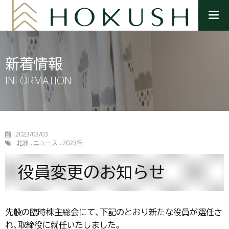
メ
ニ
ュ
ー
を
新着情報
開
く
INFORMATION
2023/03/03
北洲
ニュース
2023年
役員変更のお知らせ
先般の臨時株主総会にて、下記のとおり新たな役員が選任さ
れ、取締役に就任いたしました。