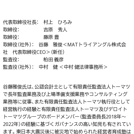
代表取締役社長： 村上 ひろみ
取締役： 吉原 秀人
取締役： 藤原 豊
取締役（社外）： 谷藤 雅俊＜MATトライアングル株式会
社 代表取締役CEO＞（新任）
監査役： 柏田 義彦
監査役（社外）： 中村 健 ＜中村 健法律事務所＞
谷藤雅俊氏は、公認会計士として有限責任監査法人トーマツ
で長年監査業務及び上場準備支援業務やコンサルティング
業務等に従事、また有限責任監査法人トーマツ執行役として
経営執行の経験と有限責任監査法人トーマツ及びデロイト
トーマツグループのボードメンバー（監査委員長2018年～
2022年）の経験に基づくガバナンスの高い知見も有されてい
ます。東日本大震災後に被災地で始められた経営者育成塾は