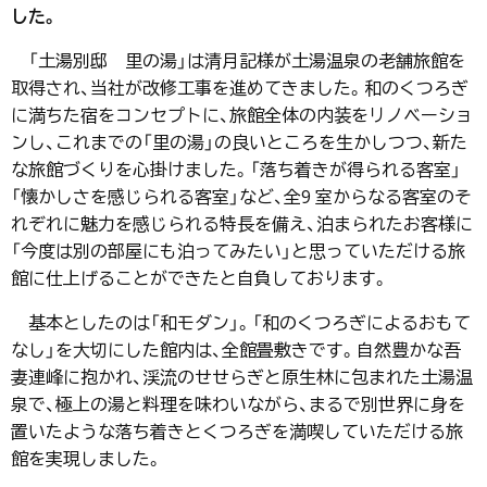
した。
「土湯別邸 里の湯」は清月記様が土湯温泉の老舗旅館を
取得され、当社が改修工事を進めてきました。和のくつろぎ
に満ちた宿をコンセプトに、旅館全体の内装をリノベーショ
ンし、これまでの「里の湯」の良いところを生かしつつ、新た
な旅館づくりを心掛けました。「落ち着きが得られる客室」
「懐かしさを感じられる客室」など、全9 室からなる客室のそ
れぞれに魅力を感じられる特長を備え、泊まられたお客様に
「今度は別の部屋にも泊ってみたい」と思っていただける旅
館に仕上げることができたと自負しております。
基本としたのは「和モダン」。「和のくつろぎによるおもて
なし」を大切にした館内は、全館畳敷きです。自然豊かな吾
妻連峰に抱かれ、渓流のせせらぎと原生林に包まれた土湯温
泉で、極上の湯と料理を味わいながら、まるで別世界に身を
置いたような落ち着きとくつろぎを満喫していただける旅
館を実現しました。