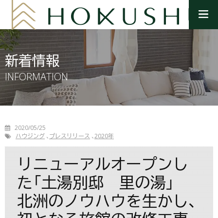
メ
ニ
ュ
ー
を
新着情報
開
く
INFORMATION
2020/05/25
ハウジング
プレスリリース
2020年
リニューアルオープンし
た「土湯別邸 里の湯」
北洲のノウハウを生かし、