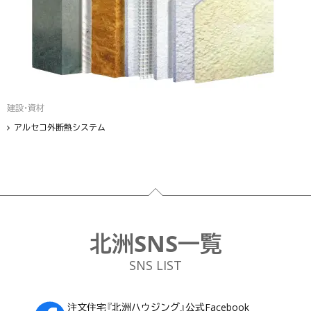
建設・資材
アルセコ外断熱システム
フッター
北洲SNS一覧
SNS LIST
注文住宅『北洲ハウジング』公式Facebook