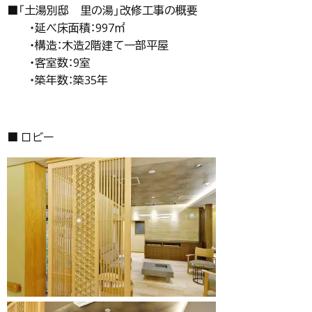
■「土湯別邸 里の湯」改修工事の概要
・延べ床面積：997㎡
・構造：木造2階建て一部平屋
・客室数：9室
・築年数：築35年
■ ロビー