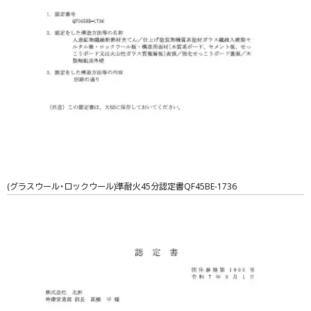
(グラスウール・ロックウール)準耐火45分認定書QF45BE-1736