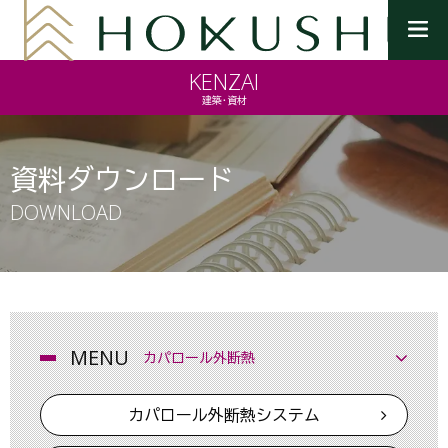
メ
ニ
KENZAI
ュ
ー
建築・資材
を
開
く
資料ダウンロード
DOWNLOAD
MENU
カパロール外断熱
カパロール外断熱システム