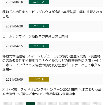
2021/06/16
ニュース
移動式木造住宅ムービングハウスが令和3年度防災白書に掲載されま
した
2021/04/28
ニュース
ゴールデンウィーク期間中の休業日のご案内
2021/04/15
ニュース
移動式木造住宅「スマートモデューロ」の販売・生産を開始 ～災害時
の応急仮設住宅や新型コロナウイルスなどの療養施設に活用 （一社）
日本ムービングハウス協会の販売及び生産パートナーとして事業を
展開～
2021/03/09
イベント
岩手・宮城｜グッドリビングキャンペーン2021開催！＼水まわり商品
を大特価でご提供／◆WEBで商品動画も公開中◆