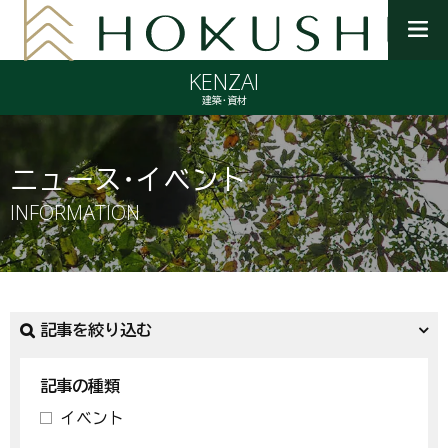
メ
ニ
KENZAI
ュ
ー
建築・資材
を
開
く
ニュース・イベント
INFORMATION
記事を絞り込む
記事の種類
イベント