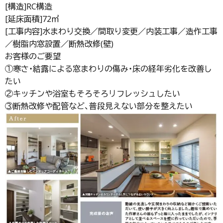
[構造]RC構造
[延床面積]72㎡
[工事内容]水まわり交換／間取り変更／内装工事／造作工事
／樹脂内窓設置／断熱改修(壁)
お客様のご要望
①寒さ・結露による窓まわりの傷み・床の経年劣化を改善し
たい
②キッチンや浴室もそろそろリフレッシュしたい
③断熱改修や配管など、普段見えない部分を整えたい