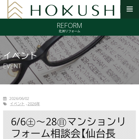
メ
ニ
REFORM
ュ
ー
北洲リフォーム
を
開
く
イベント
EVENT
2026/06/02
イベント
2026年
6/6㊏～28㊐マンションリ
フォーム相談会【仙台長