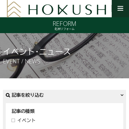
メ
ニ
REFORM
ュ
ー
北洲リフォーム
を
開
く
イベント・ニュース
EVENT / NEWS
記事を絞り込む
記事の種類
イベント