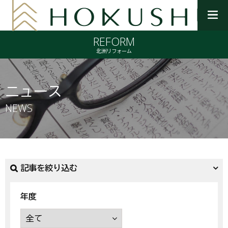
メ
ニ
REFORM
ュ
ー
北洲リフォーム
を
開
く
ニュース
NEWS
記事を絞り込む
年度