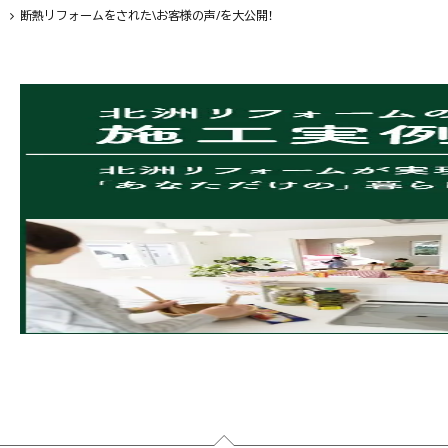
断熱リフォームをされた\お客様の声/を大公開！
フッター