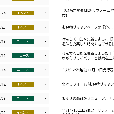
12/5限定開催！北洲リフォー
/24
イベント
市】
/20
お見積りキャンペーン開催！＼＼リ
イベント
けんちく日記を更新しました！【
/19
ニュース
趣味も充実した時間を過ごせる
けんちく日記を更新しました！【
/19
ニュース
ながらプライバシーと動線を工
/14
「リビング仙台」11月13日発行
ニュース
/12
北洲リフォーム『お見積りキャンペ
イベント
/09
おすすめ商品がリニューアル！『ラ
ニュース
11/14･15(土日)限定 リ
/05
イベント