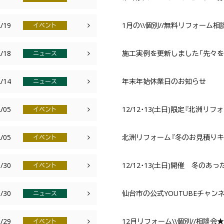
/19
1月の\\個別//無料リフォーム相
イベント
/18
施工実例を更新しました「先々を
ニュース
/14
年末年始休業日のお知らせ
ニュース
/05
12/12･13(土日)限定『北洲リ
イベント
/05
北洲リフォーム『冬のお見積りキャ
イベント
/30
12/12･13(土日)開催 冬の
イベント
/30
仙台市の公式YOUTUBEチャン
ニュース
/29
12月リフォーム\\個別//相談会
イベント