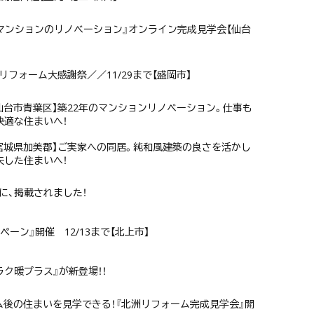
ム『マンションのリノベーション』オンライン完成見学会【仙台
フォーム大感謝祭／／11/29まで【盛岡市】
仙台市青葉区】築22年のマンションリノベーション。仕事も
快適な住まいへ！
宮城県加美郡】ご実家への同居。純和風建築の良さを活かし
夫した住まいへ！
号に、掲載されました！
ーン』開催 12/13まで【北上市】
ク暖プラス』が新登場！！
フォーム後の住まいを見学できる！『北洲リフォーム完成見学会』開