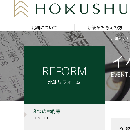
北洲について
新築をお考えの方
北洲トップ
イ
REFORM
EVENT 
北洲リフォーム
３つのお約束
CONCEPT
記