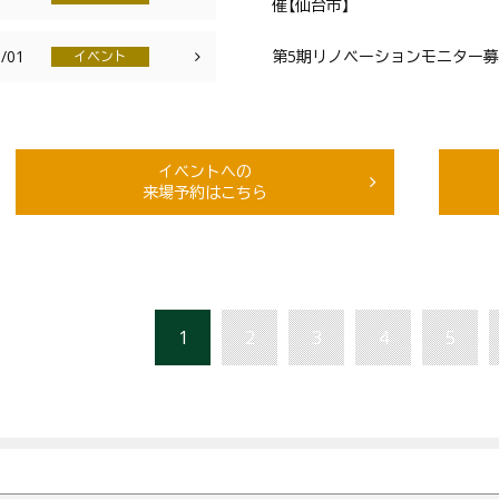
催【仙台市】
/01
第5期リノベーションモニター募集
イベント
イベントへの
来場予約はこちら
1
2
3
4
5