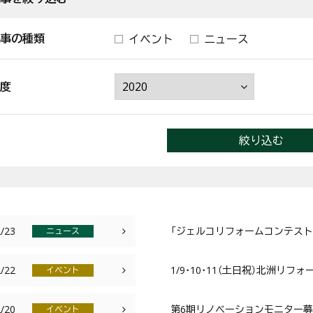
事の種類
イベント
ニュース
度
絞り込む
/23
「ジェルコリフォームコンテスト2
ニュース
/22
1/9･10･11（土日祝）北洲リ
イベント
/20
第6期リノベーションモニター募集
イベント