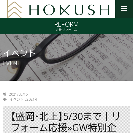
メ
ニ
REFORM
ュ
ー
北洲リフォーム
を
開
く
イベント
EVENT
2021/05/15
イベント
2021年
【盛岡･北上】5/30まで｜リ
フォーム応援»GW特別企