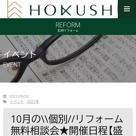
メ
ニ
REFORM
ュ
ー
北洲リフォーム
を
開
く
イベント
EVENT
2021/09/20
イベント
2021年
10月の\\個別//リフォーム
無料相談会★開催日程【盛