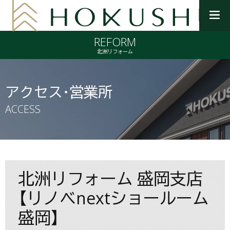
メ
ニ
REFORM
ュ
ー
北洲リフォーム
を
開
く
アクセス・営業所
ACCESS
北洲リフォーム 盛岡支店
【リノベnextショールーム
盛岡】