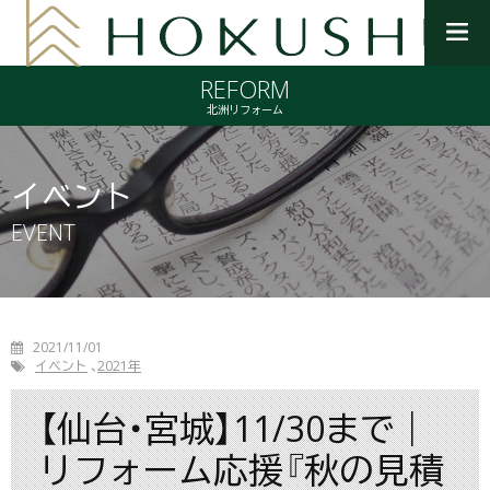
メ
ニ
REFORM
ュ
ー
北洲リフォーム
を
開
く
イベント
EVENT
2021/11/01
イベント
2021年
【仙台・宮城】11/30まで｜
リフォーム応援『秋の見積