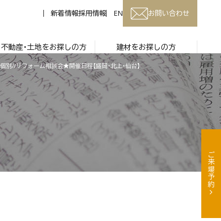
新着情報
採用情報
EN
お問い合わせ
不動産・土地をお探しの方
建材をお探しの方
料&個別//リフォーム相談会★開催日程【盛岡・北上・仙台】
ご来場予約