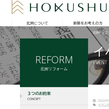
北洲について
新築をお考えの方
北洲トップ
イ
REFORM
EVENT
北洲リフォーム
３つのお約束
CONCEPT
2022/01
イベン