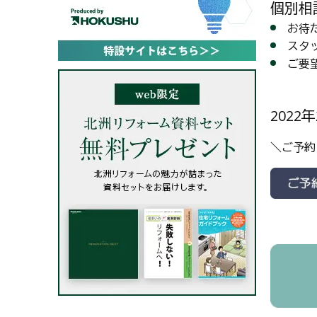
個別相
お待
スタ
ご要
202
＼ご予約