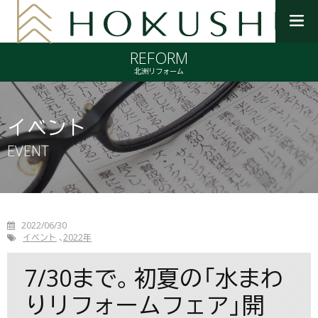
メ
ニ
REFORM
ュ
ー
北洲リフォーム
を
開
く
イベント
EVENT
2022/06/30
イベント
2022年
7/30まで。初夏の「水まわ
りリフォームフェア」開