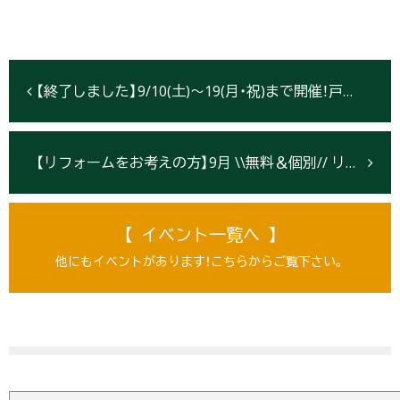
【終了しました】9/10(土)～19(月・祝)まで開催！戸建てリノベーション「自由相談会」【盛岡市】
【リフォームをお考えの方】9月 \\無料＆個別// リフォーム相談会★開催日程【盛岡・北上・仙台】
【 イベント一覧へ 】
他にもイベントがあります！こちらからご覧下さい。