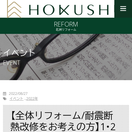
メ
ニ
REFORM
ュ
ー
北洲リフォーム
を
開
く
イベント
EVENT
2022/08/27
イベント
2022年
【全体リフォーム/耐震断
熱改修をお考えの方】1・2