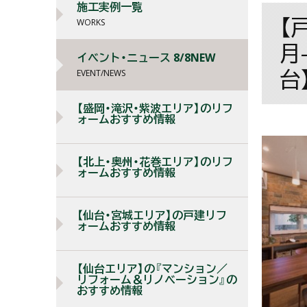
施工実例一覧
【
WORKS
月
イベント・ニュース 8/8NEW
台
EVENT/NEWS
【盛岡・滝沢・紫波エリア】のリフ
ォームおすすめ情報
【北上・奥州・花巻エリア】のリフ
ォームおすすめ情報
【仙台・宮城エリア】の戸建リフ
ォームおすすめ情報
【仙台エリア】の『マンション／
リフォーム＆リノベーション』の
おすすめ情報