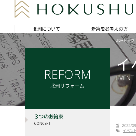
北洲について
新築をお考えの方
北洲トップ
イ
REFORM
EVENT
北洲リフォーム
３つのお約束
CONCEPT
2022/09
イベン