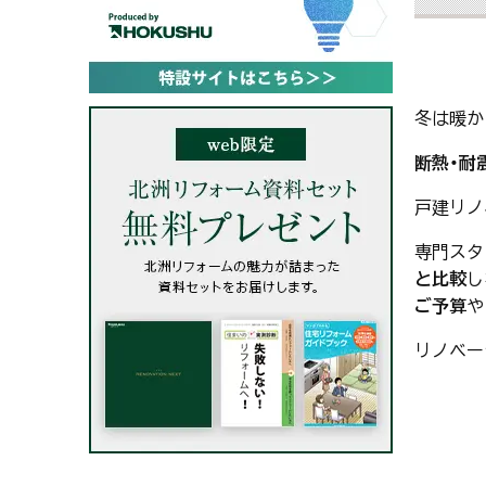
冬は暖か
断熱・耐
戸建リノ
専門スタ
と比較
し
ご予算
や
リノベー