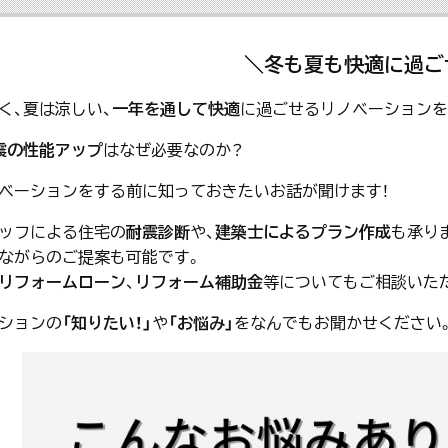
＼冬も夏も快適に過ご
く、夏は涼しい、
一年を通して快適
に過ごせるリノベーションを
震の性能アップ
はなぜ必要なのか？
ベーションをする前に知っておきたいお話が聞けます！
ッフによる住宅の
耐震診断
や、
建築士によるプラン作成
も承り
ながらのご提案も可能です。
リフォームローン
、
リフォーム補助金
等についてもご相談いた
ションの
「知りたい！」
や
「お悩み」
をなんでもお聞かせください