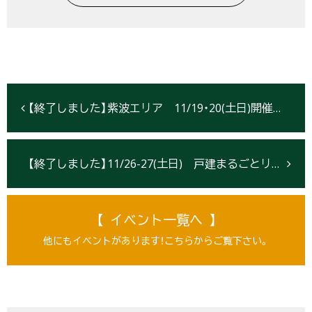
【終了しました】紫波エリア 11/19・20(土日)開催！『リフォーム・リノベーション完成見学会』【盛岡】
【終了しました】11/26-27(土日) 戸建まるごとリノベーション展示場『構造見学会』開催【北上市大堤西エリア】
【 イベント一覧へ 】
他にもイベントがあります！こちらからご覧下さい。