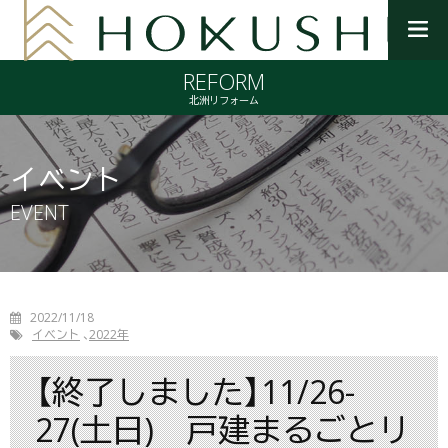
メ
ニ
REFORM
ュ
ー
北洲リフォーム
を
開
く
イベント
EVENT
2022/11/18
イベント
2022年
【終了しました】11/26-
27(土日) 戸建まるごとリ