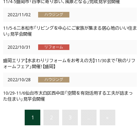
11/4-5盛岡市「四季に寄り添い、風景となる」完成見学会開催
2022/11/02
ハウジング
11/5-6二本松市「リビングを中心にご家族が集まる居心地のいい住ま
い」見学会開催
2022/10/31
リフォーム
盛岡エリア【水まわりリフォームをお考えの方】11/30まで「秋のリフ
ォームフェア」開催！【盛岡】
2022/10/28
ハウジング
10/29-11/6仙台市太白区西中田「空間を有効活用する工夫が詰まっ
た住まい」見学会開催
1
2
3
...
»