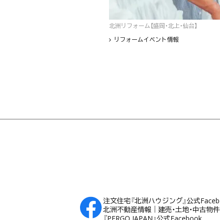
北洲リフォーム【盛岡・北上・仙台】
リフォームイベント情報
フッター
注文住宅『北洲ハウジング』公式Faceb
北洲不動産情報｜建売・土地・中古物件Fa
『PERGO JAPAN』公式Facebook