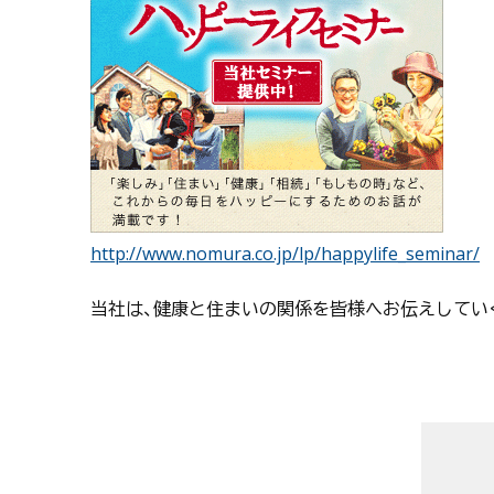
http://www.nomura.co.jp/lp/happylife_seminar/
当社は、健康と住まいの関係を皆様へお伝えしてい