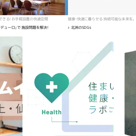
゙きる! お手軽設置の快適空間
健康・快適に暮らせる 持続可能な未来を。
デューロ』で 施設問題を解決！
北洲のSDGs