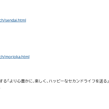
ch/sendai.html
ch/morioka.html
にする「より心豊かに、楽しく、ハッピーなセカンドライフを送る
。