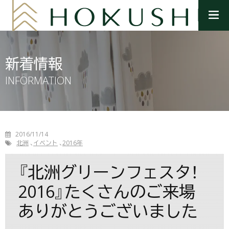
メ
ニ
ュ
ー
を
新着情報
開
く
INFORMATION
2016/11/14
北洲
イベント
2016年
『北洲グリーンフェスタ！
2016』たくさんのご来場
ありがとうございました