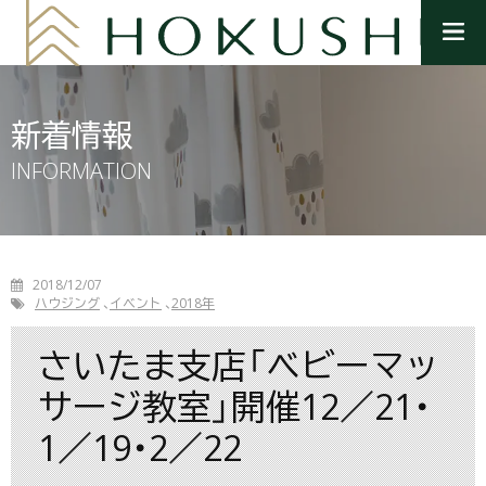
メ
ニ
ュ
ー
を
新着情報
開
く
INFORMATION
2018/12/07
ハウジング
イベント
2018年
さいたま支店「ベビーマッ
サージ教室」開催12／21・
1／19・2／22