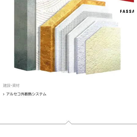
建設・資材
アルセコ外断熱システム
フッター