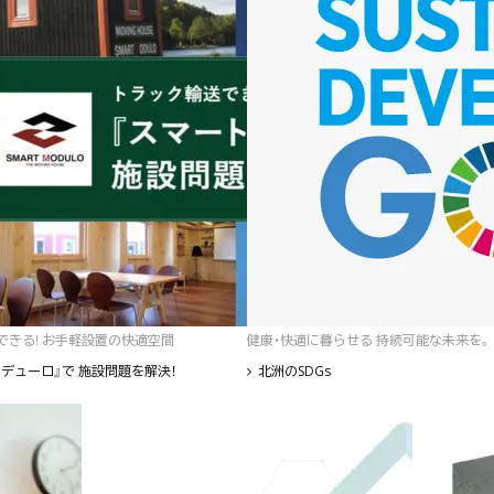
゙きる! お手軽設置の快適空間
健康・快適に暮らせる 持続可能な未来を。
デューロ』で 施設問題を解決！
北洲のSDGs