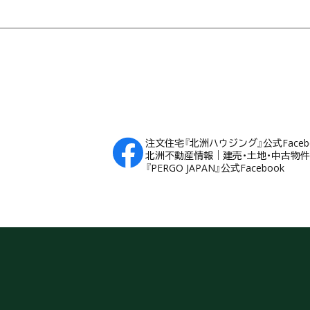
フッター
注文住宅『北洲ハウジング』公式Faceb
北洲不動産情報｜建売・土地・中古物件Fa
『PERGO JAPAN』公式Facebook