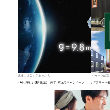
地球には重力があるから
トラック輸送て
強く美しい床PERGO｜岩手・宮城でキャンペーン
『スマートモ