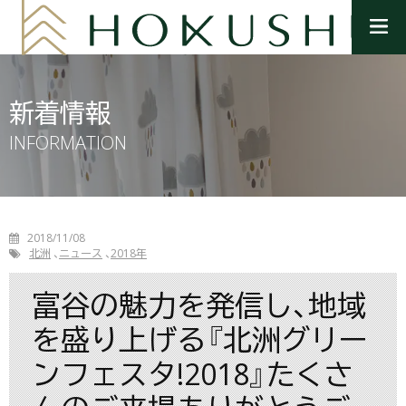
メ
ニ
ュ
ー
を
新着情報
開
く
INFORMATION
2018/11/08
北洲
ニュース
2018年
富谷の魅力を発信し、地域
を盛り上げる『北洲グリー
ンフェスタ!2018』たくさ