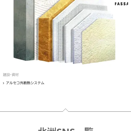
建設・資材
アルセコ外断熱システム
フッター