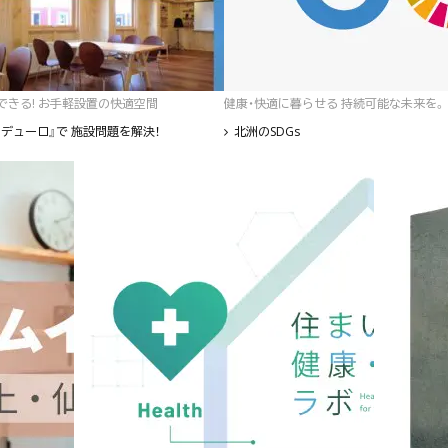
゙きる! お手軽設置の快適空間
健康・快適に暮らせる 持続可能な未来を。
デューロ』で 施設問題を解決！
北洲のSDGs