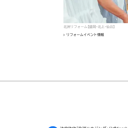
北洲リフォーム【盛岡・北上・仙台】
リフォームイベント情報
フッター