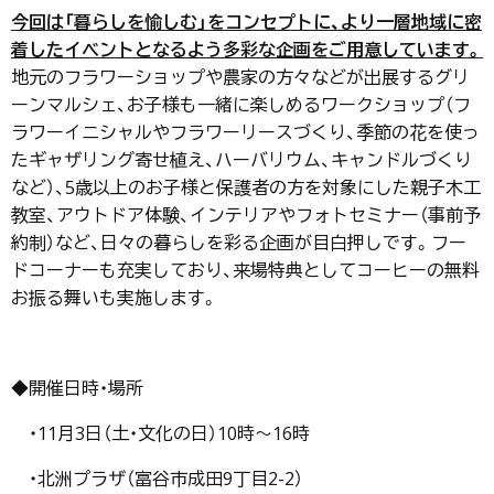
今回は「暮らしを愉しむ」をコンセプトに、より一層地域に密
着したイベントとなるよう多彩な企画をご用意しています。
地元のフラワーショップや農家の方々などが出展するグリ
ーンマルシェ、お子様も一緒に楽しめるワークショップ（フ
ラワーイニシャルやフラワーリースづくり、季節の花を使っ
たギャザリング寄せ植え、ハーバリウム、キャンドルづくり
など）、5歳以上のお子様と保護者の方を対象にした親子木工
教室、アウトドア体験、インテリアやフォトセミナー（事前予
約制）など、日々の暮らしを彩る企画が目白押しです。フー
ドコーナーも充実しており、来場特典としてコーヒーの無料
お振る舞いも実施します。
◆開催日時・場所
・11月3日（土・文化の日）10時～16時
・北洲プラザ（富谷市成田9丁目2-2）