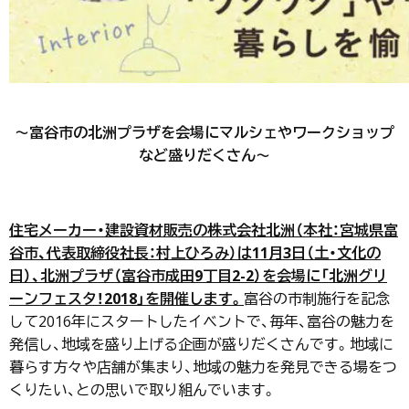
～富谷市の北洲プラザを会場にマルシェやワークショップ
など盛りだくさん～
住宅メーカー・建設資材販売の株式会社北洲（本社：宮城県富
谷市、代表取締役社長：村上ひろみ）は11月3日（土・文化の
日）、北洲プラザ（富谷市成田9丁目2-2）を会場に「北洲グリ
ーンフェスタ！2018」を開催します。
富谷の市制施行を記念
して2016年にスタートしたイベントで、毎年、富谷の魅力を
発信し、地域を盛り上げる企画が盛りだくさんです。地域に
暮らす方々や店舗が集まり、地域の魅力を発見できる場をつ
くりたい、との思いで取り組んでいます。