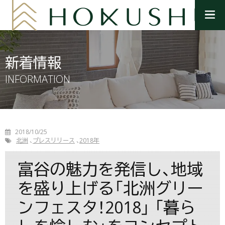
メ
ニ
ュ
ー
を
新着情報
開
く
INFORMATION
2018/10/25
北洲
プレスリリース
2018年
富谷の魅力を発信し、地域
を盛り上げる「北洲グリー
ンフェスタ！2018」 「暮ら