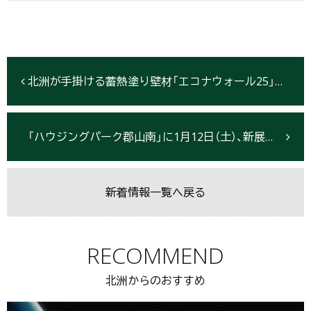
北洲が手掛ける蓄熱塗り壁材「エコナウォール25」が 2018年度グッドデザイン賞を受賞しました
「ハウジングパーク郡山南」に1月12日（土）、新展示場がグランドオープン 断熱・蓄熱・遮熱の３つの熱をコントロールする「E1-Passive」 ～快適・健康・省エネの「パッシブハウス」で家族とふれあい、自分らしい暮らしの実現を～
新着情報一覧へ戻る
RECOMMEND
北洲からのおすすめ