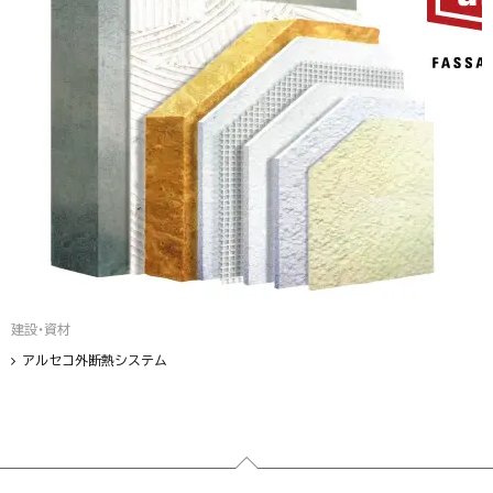
建設・資材
アルセコ外断熱システム
フッター