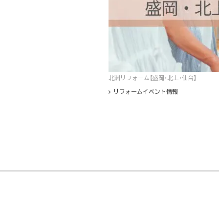
北洲リフォーム【盛岡・北上・仙台】
リフォームイベント情報
フッター