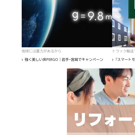
地球には重力があるから
トラック輸送て
強く美しい床PERGO｜岩手・宮城でキャンペーン
『スマートモ