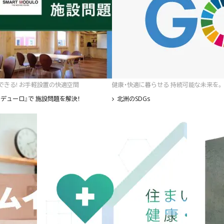
゙きる! お手軽設置の快適空間
健康・快適に暮らせる 持続可能な未来を。
デューロ』で 施設問題を解決！
北洲のSDGs