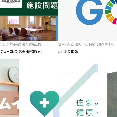
゙きる! お手軽設置の快適空間
健康・快適に暮らせる 持続可能な未来を。
デューロ』で 施設問題を解決！
北洲のSDGs