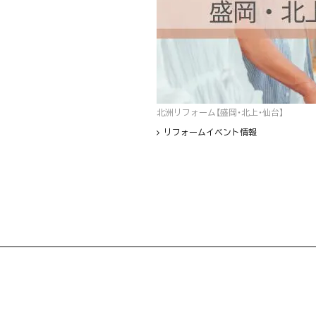
北洲リフォーム【盛岡・北上・仙台】
リフォームイベント情報
フッター