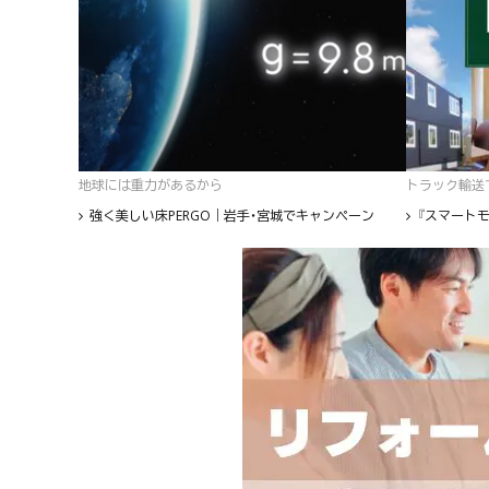
地球には重力があるから
トラック輸送て
強く美しい床PERGO｜岩手・宮城でキャンペーン
『スマートモ