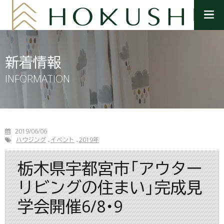
メ
ニ
ュ
ー
を
新着情報
開
く
INFORMATION
2019/06/06
ハウジング
イベント
2019年
栃木県宇都宮市「アウター
リビングの住まい」完成見
学会開催6/8・9