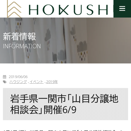
メ
ニ
ュ
ー
を
新着情報
開
く
INFORMATION
2019/06/06
ハウジング
イベント
2019年
岩手県一関市「山目分譲地
相談会」開催6/9