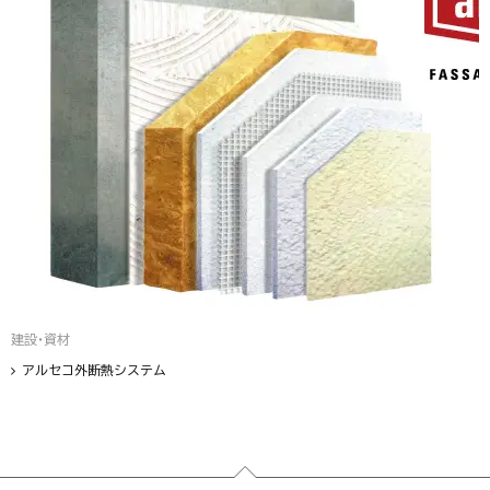
建設・資材
アルセコ外断熱システム
フッター