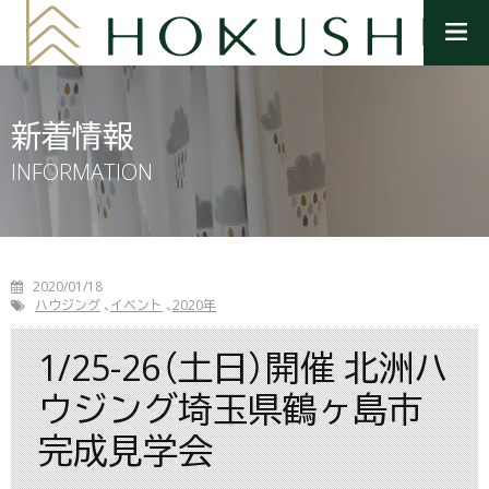
メ
ニ
ュ
ー
を
新着情報
開
く
INFORMATION
2020/01/18
ハウジング
イベント
2020年
1/25-26（土日）開催 北洲ハ
ウジング埼玉県鶴ヶ島市
完成見学会