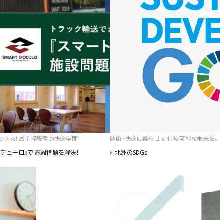
゙きる! お手軽設置の快適空間
健康・快適に暮らせる 持続可能な未来を。
デューロ』で 施設問題を解決！
北洲のSDGs