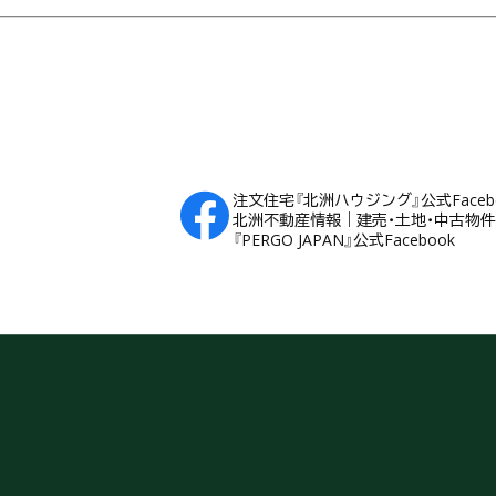
フッター
注文住宅『北洲ハウジング』公式Faceb
北洲不動産情報｜建売・土地・中古物件Fa
『PERGO JAPAN』公式Facebook