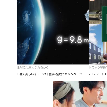
地球には重力があるから
トラック輸送て
強く美しい床PERGO｜岩手・宮城でキャンペーン
『スマートモ